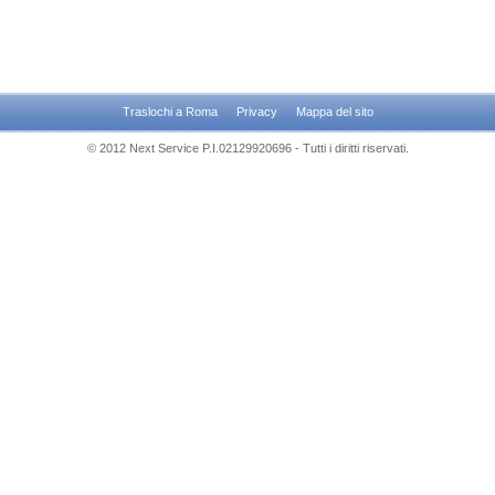
Traslochi a Roma
Privacy
Mappa del sito
© 2012 Next Service P.I.02129920696 - Tutti i diritti riservati.