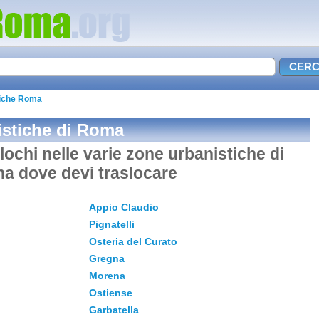
tiche Roma
istiche di Roma
slochi nelle varie zone urbanistiche di
na dove devi traslocare
Appio Claudio
Pignatelli
Osteria del Curato
Gregna
Morena
Ostiense
Garbatella