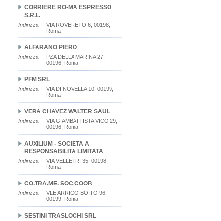
CORRIERE RO-MA ESPRESSO
S.R.L.
Indirizzo:
VIA ROVERETO 6, 00198,
Roma
ALFARANO PIERO
Indirizzo:
PZA DELLA MARINA 27,
00196, Roma
PFM SRL
Indirizzo:
VIA DI NOVELLA 10, 00199,
Roma
VERA CHAVEZ WALTER SAUL
Indirizzo:
VIA GIAMBATTISTA VICO 29,
00196, Roma
AUXILIUM - SOCIETA A
RESPONSABILITA LIMITATA
Indirizzo:
VIA VELLETRI 35, 00198,
Roma
CO.TRA.ME. SOC.COOP.
Indirizzo:
VLE ARRIGO BOITO 96,
00199, Roma
SESTINI TRASLOCHI SRL