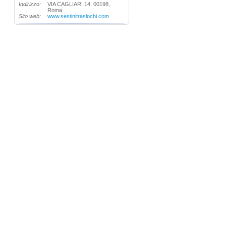
Indirizzo:
VIA CAGLIARI 14, 00198,
Roma
Sito web:
www.sestinitraslochi.com