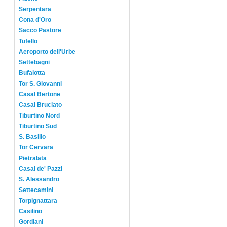
Serpentara
Cona d'Oro
Sacco Pastore
Tufello
Aeroporto dell'Urbe
Settebagni
Bufalotta
Tor S. Giovanni
Casal Bertone
Casal Bruciato
Tiburtino Nord
Tiburtino Sud
S. Basilio
Tor Cervara
Pietralata
Casal de' Pazzi
S. Alessandro
Settecamini
Torpignattara
Casilino
Gordiani