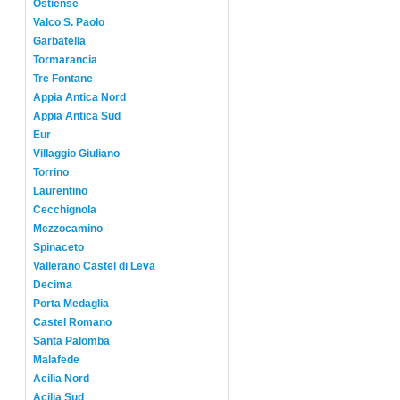
Ostiense
Valco S. Paolo
Garbatella
Tormarancia
Tre Fontane
Appia Antica Nord
Appia Antica Sud
Eur
Villaggio Giuliano
Torrino
Laurentino
Cecchignola
Mezzocamino
Spinaceto
Vallerano Castel di Leva
Decima
Porta Medaglia
Castel Romano
Santa Palomba
Malafede
Acilia Nord
Acilia Sud